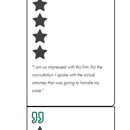
"I am so impressed with this firm. For the
consultation I spoke with the actual
attorney that was going to handle my
case."