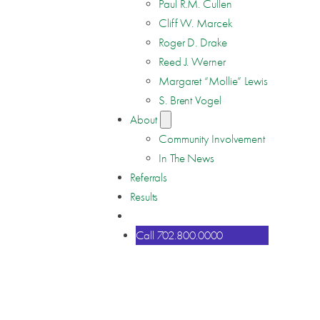
Paul R.M. Cullen
Cliff W. Marcek
Roger D. Drake
Reed J. Werner
Margaret “Mollie” Lewis
S. Brent Vogel
About
Community Involvement
In The News
Referrals
Results
Contact
Call 702.800.0000