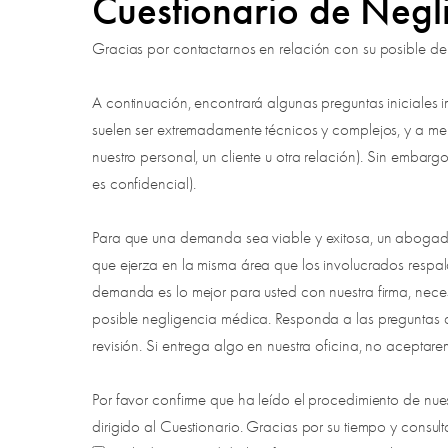
Cuestionario de Negl
Gracias por contactarnos en relación con su posible dem
A continuación, encontrará algunas preguntas iniciales
suelen ser extremadamente técnicos y complejos, y a me
nuestro personal, un cliente u otra relación). Sin embarg
es confidencial).
Para que una demanda sea viable y exitosa, un abogad
que ejerza en la misma área que los involucrados resp
demanda es lo mejor para usted con nuestra firma, neces
posible negligencia médica. Responda a las preguntas a 
revisión. Si entrega algo en nuestra oficina, no aceptar
Por favor confirme que ha leído el procedimiento de n
dirigido al Cuestionario. Gracias por su tiempo y consult