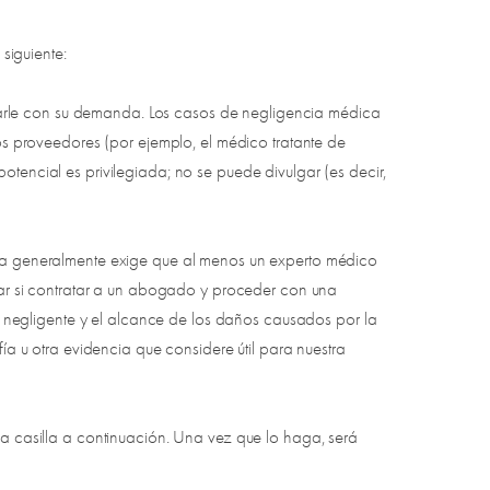
siguiente:
darle con su demanda. Los casos de negligencia médica
s proveedores (por ejemplo, el médico tratante de
otencial es privilegiada; no se puede divulgar (es decir,
da generalmente exige que al menos un experto médico
ar si contratar a un abogado y proceder con una
negligente y el alcance de los daños causados ​​por la
 u otra evidencia que considere útil para nuestra
 casilla a continuación. Una vez que lo haga, será