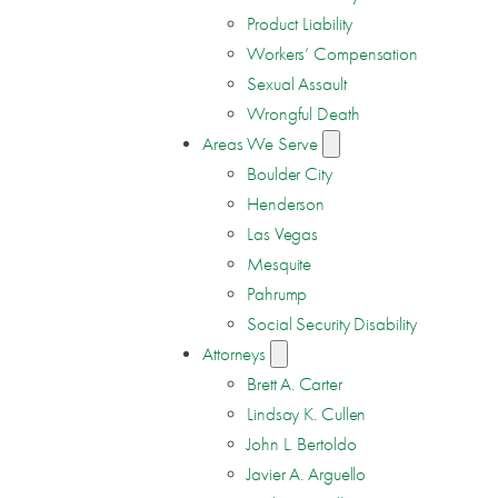
Product Liability
Workers’ Compensation
Sexual Assault
Wrongful Death
Areas We Serve
Boulder City
Henderson
Las Vegas
Mesquite
Pahrump
Social Security Disability
Attorneys
Brett A. Carter
Lindsay K. Cullen
John L. Bertoldo
Javier A. Arguello