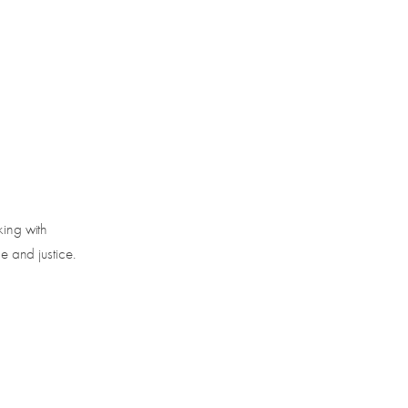
king with
ce and justice.