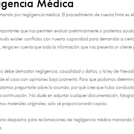
igencia Médica
anda por negligencia médica. El procedimiento de nuestra firma es el 
 importantes que nos permiten evaluar preliminarmente si podemos ayu
nudo existen conflictos con nuestra capacidad para demandar a cierto
o, tenga en cuenta que toda la información que nos presenta un cliente p
o debe demostrar negligencia, causalidad y daños, y la ley de Neva
alde el caso con opiniones bajo juramento. Para que podamos determin
itamos preguntarle sobre lo ocurrido, por qué cree que hubo conducta 
continuación. No dude en adjuntar cualquier documentación, fotografía
emos materiales originales; solo se proporcionarán copias.
uestro despacho para reclamaciones de negligencia médica marcando la
a.